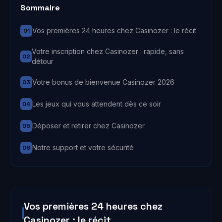
Sommaire
Vos premières 24 heures chez Casinozer : le récit
01
Votre inscription chez Casinozer : rapide, sans
02
détour
Votre bonus de bienvenue Casinozer 2026
03
Les jeux qui vous attendent dès ce soir
04
Déposer et retirer chez Casinozer
05
Notre support et votre sécurité
06
Vos premières 24 heures chez
Casinozer : le récit