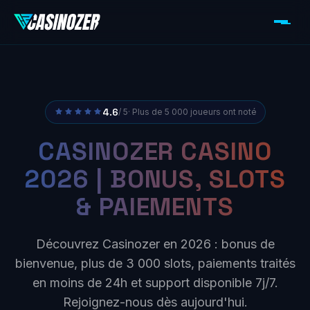
4.6
/ 5
· Plus de 5 000 joueurs ont noté
CASINOZER CASINO
2026 | BONUS, SLOTS
& PAIEMENTS
Découvrez Casinozer en 2026 : bonus de
bienvenue, plus de 3 000 slots, paiements traités
en moins de 24h et support disponible 7j/7.
Rejoignez-nous dès aujourd'hui.