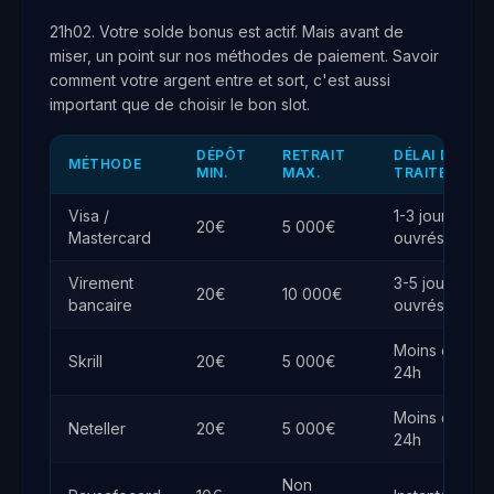
21h02. Votre solde bonus est actif. Mais avant de
miser, un point sur nos méthodes de paiement. Savoir
comment votre argent entre et sort, c'est aussi
important que de choisir le bon slot.
DÉPÔT
RETRAIT
DÉLAI DE
MÉTHODE
MIN.
MAX.
TRAITEMENT
Visa /
1-3 jours
20€
5 000€
Mastercard
ouvrés
Virement
3-5 jours
20€
10 000€
bancaire
ouvrés
Moins de
Skrill
20€
5 000€
24h
Moins de
Neteller
20€
5 000€
24h
Non