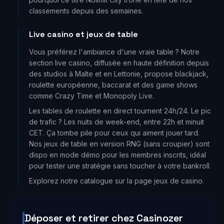
classements depuis des semaines.
Live casino et jeux de table
Vous préférez l'ambiance d'une vraie table ? Notre
section live casino, diffusée en haute définition depuis
des studios à Malte et en Lettonie, propose blackjack,
roulette européenne, baccarat et des game shows
comme Crazy Time et Monopoly Live.
Les tables de roulette en direct tournent 24h/24. Le pic
de trafic ? Les nuits de week-end, entre 22h et minuit
CET. Ça tombe pile pour ceux qui aiment jouer tard.
Nos jeux de table en version RNG (sans croupier) sont
dispo en mode démo pour les membres inscrits, idéal
pour tester une stratégie sans toucher à votre bankroll.
Explorez notre catalogue sur la page jeux de casino.
Déposer et retirer chez Casinozer