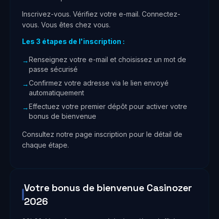
Inscrivez-vous. Vérifiez votre e-mail. Connectez-
vous. Vous êtes chez vous.
Les 3 étapes de l'inscription :
Renseignez votre e-mail et choisissez un mot de
→
passe sécurisé
Confirmez votre adresse via le lien envoyé
→
automatiquement
Effectuez votre premier dépôt pour activer votre
→
bonus de bienvenue
Consultez notre page inscription pour le détail de
chaque étape.
Votre bonus de bienvenue Casinozer
2026