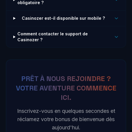
obligatoire ?
Casinozer est-il disponible sur mobile ?
Comment contacter le support de
Casinozer ?
PRÊT À NOUS REJOINDRE ?
VOTRE AVENTURE COMMENCE
ICI.
Inscrivez-vous en quelques secondes et
réclamez votre bonus de bienvenue dès
aujourd'hui.