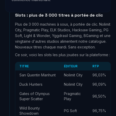
Slots : plus de 3 000 titres à portée de clic
Plus de 3 000 machines à sous, à portée de clic. Nolimit
City, Pragmatic Play, ELK Studios, Hacksaw Gaming, PG
Soft, Light & Wonder, Yggdrasil Gaming, BGaming et une
vingtaine d'autres studios alimentent notre catalogue.
Nouveaux titres chaque mardi. Sans exception.
Ce soir, voici les slots les plus jouées sur la plateforme :
TITRE
ÉDITEUR
RTP
San Quentin Manhunt
Nolimit City
96,03%
Duck Hunters
Nolimit City
96,09%
Gates of Olympus
Pragmatic
96,50%
Super Scatter
Play
Wild Bounty
PG Soft
96,75%
Showdown