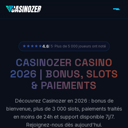
4.6
/ 5
· Plus de 5 000 joueurs ont noté
CASINOZER CASINO
2026 | BONUS, SLOTS
& PAIEMENTS
Découvrez Casinozer en 2026 : bonus de
bienvenue, plus de 3 000 slots, paiements traités
en moins de 24h et support disponible 7j/7.
Rejoignez-nous dès aujourd'hui.