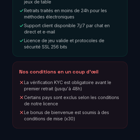
jeux de table
Retraits traités en moins de 24h pour les
méthodes électroniques
Support client disponible 7j/7 par chat en
direct et e-mail
Licence de jeu valide et protocoles de
sécurité SSL 256 bits
Nos conditions en un coup d'œil
La vérification KYC est obligatoire avant le
premier retrait (jusqu'à 48h)
Certains pays sont exclus selon les conditions
de notre licence
Le bonus de bienvenue est soumis à des
conditions de mise (x30)