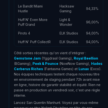
Le Bandit Miami
Hacksaw
94,33%
Hustle
Gaming
Huff N' Even More
Light &
96,00%
Puff Grand
Wonder
Pirots 4
ELK Studios
94,00%
Huff N' Puff CollectR
ELK Studios
94,00%
Côté sorties récentes qu'on vient d'intégrer :
Gemstone Jam
(Yggdrasil Gaming),
Royal Beellion
(BGaming),
Peek & Pounce
(NowNow Gaming),
Hades
Cerberus Riches
(Fantasma Games) et
Lunax
(Exco).
Nos équipes techniques testent chaque nouveau titre
en environnement de staging pendant 72h avant mise
en ligne, histoire de garantir stabilité et équité. Rien ne
passe en production un vendredi soir, c'est une règle
interne.
Lancez San Quentin Manhunt. Voyez par vous-même
pourquoi ce titre Nolimit City trône en tête de nos