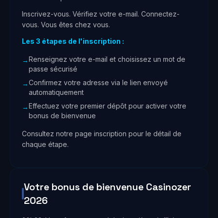
Inscrivez-vous. Vérifiez votre e-mail. Connectez-
vous. Vous êtes chez vous.
Les 3 étapes de l'inscription :
Renseignez votre e-mail et choisissez un mot de
→
passe sécurisé
Confirmez votre adresse via le lien envoyé
→
automatiquement
Effectuez votre premier dépôt pour activer votre
→
bonus de bienvenue
Consultez notre page inscription pour le détail de
chaque étape.
Votre bonus de bienvenue Casinozer
2026