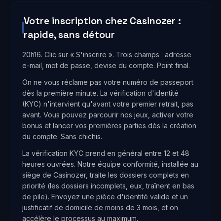
Votre inscription chez Casinozer :
rapide, sans détour
20h16. Clic sur « S'inscrire ». Trois champs : adresse
e-mail, mot de passe, devise du compte. Point final.
On ne vous réclame pas votre numéro de passeport
dès la première minute. La vérification d'identité
(KYC) n'intervient qu'avant votre premier retrait, pas
avant. Vous pouvez parcourir nos jeux, activer votre
bonus et lancer vos premières parties dès la création
du compte. Sans chichis.
La vérification KYC prend en général entre 12 et 48
heures ouvrées. Notre équipe conformité, installée au
siège de Casinozer, traite les dossiers complets en
priorité (les dossiers incomplets, eux, traînent en bas
de pile). Envoyez une pièce d'identité valide et un
justificatif de domicile de moins de 3 mois, et on
accélère le processus au maximum.