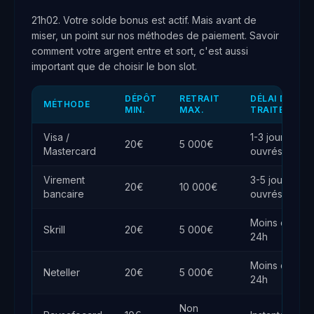
21h02. Votre solde bonus est actif. Mais avant de
miser, un point sur nos méthodes de paiement. Savoir
comment votre argent entre et sort, c'est aussi
important que de choisir le bon slot.
DÉPÔT
RETRAIT
DÉLAI DE
MÉTHODE
MIN.
MAX.
TRAITEMENT
Visa /
1-3 jours
20€
5 000€
Mastercard
ouvrés
Virement
3-5 jours
20€
10 000€
bancaire
ouvrés
Moins de
Skrill
20€
5 000€
24h
Moins de
Neteller
20€
5 000€
24h
Non