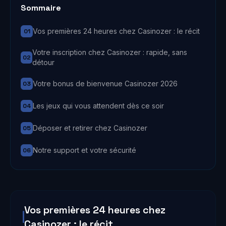
Sommaire
Vos premières 24 heures chez Casinozer : le récit
01
Votre inscription chez Casinozer : rapide, sans
02
détour
Votre bonus de bienvenue Casinozer 2026
03
Les jeux qui vous attendent dès ce soir
04
Déposer et retirer chez Casinozer
05
Notre support et votre sécurité
06
Vos premières 24 heures chez
Casinozer : le récit