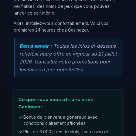
vérifiables, des noms de jeux que vous pouvez
lancer ce soir même.
Alors, installez-vous confortablement. Voici vos
premières 24 heures chez Casinozer.
Bon à savoir
: Toutes les infos ci-dessous
reflètent notre offre en vigueur au 21 juillet
2026. Consultez notre promotions pour
les mises à jour ponctuelles.
Ce que nous vous offrons chez
Casinozer
Bonus de bienvenue généreux avec
conditions clairement affichées
Plus de 3 000 titres de slots, live casino et