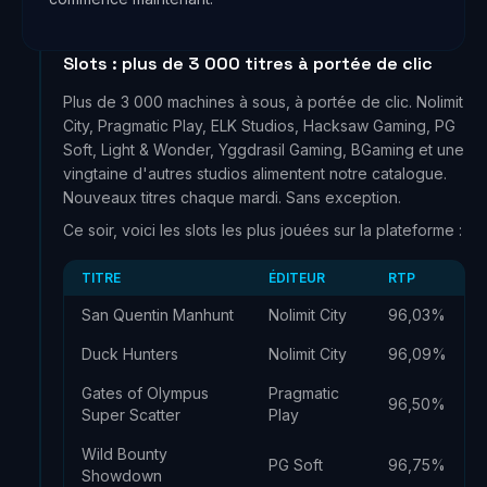
Slots : plus de 3 000 titres à portée de clic
Plus de 3 000 machines à sous, à portée de clic. Nolimit
City, Pragmatic Play, ELK Studios, Hacksaw Gaming, PG
Soft, Light & Wonder, Yggdrasil Gaming, BGaming et une
vingtaine d'autres studios alimentent notre catalogue.
Nouveaux titres chaque mardi. Sans exception.
Ce soir, voici les slots les plus jouées sur la plateforme :
TITRE
ÉDITEUR
RTP
San Quentin Manhunt
Nolimit City
96,03%
Duck Hunters
Nolimit City
96,09%
Gates of Olympus
Pragmatic
96,50%
Super Scatter
Play
Wild Bounty
PG Soft
96,75%
Showdown