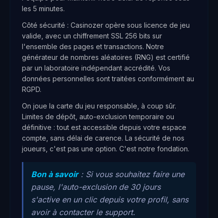
les 5 minutes.
Côté sécurité : Casinozer opère sous licence de jeu
valide, avec un chiffrement SSL 256 bits sur
l'ensemble des pages et transactions. Notre
générateur de nombres aléatoires (RNG) est certifié
par un laboratoire indépendant accrédité. Vos
données personnelles sont traitées conformément au
RGPD.
On joue la carte du jeu responsable, à coup sûr.
Limites de dépôt, auto-exclusion temporaire ou
définitive : tout est accessible depuis votre espace
compte, sans délai de carence. La sécurité de nos
joueurs, c'est pas une option. C'est notre fondation.
Bon à savoir
: Si vous souhaitez faire une
pause, l'auto-exclusion de 30 jours
s'active en un clic depuis votre profil, sans
avoir à contacter le support.