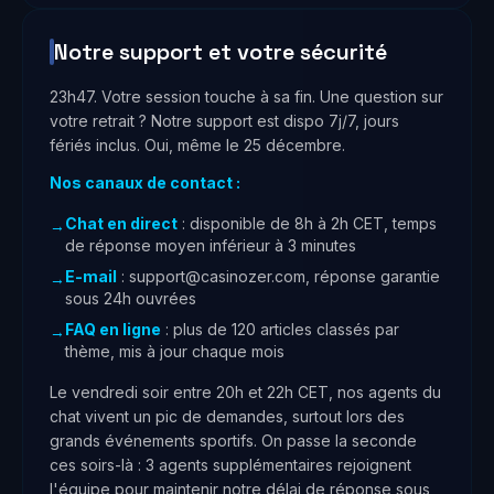
Notre support et votre sécurité
23h47. Votre session touche à sa fin. Une question sur
votre retrait ? Notre support est dispo 7j/7, jours
fériés inclus. Oui, même le 25 décembre.
Nos canaux de contact :
Chat en direct
: disponible de 8h à 2h CET, temps
→
de réponse moyen inférieur à 3 minutes
E-mail
: support@casinozer.com, réponse garantie
→
sous 24h ouvrées
FAQ en ligne
: plus de 120 articles classés par
→
thème, mis à jour chaque mois
Le vendredi soir entre 20h et 22h CET, nos agents du
chat vivent un pic de demandes, surtout lors des
grands événements sportifs. On passe la seconde
ces soirs-là : 3 agents supplémentaires rejoignent
l'équipe pour maintenir notre délai de réponse sous