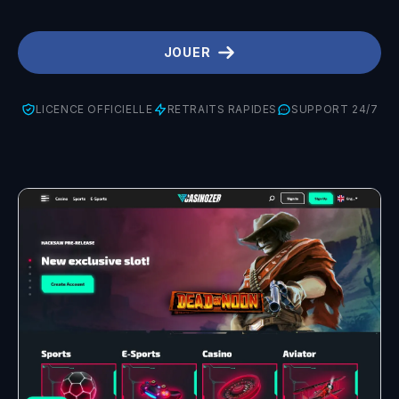
JOUER
LICENCE OFFICIELLE
RETRAITS RAPIDES
SUPPORT 24/7