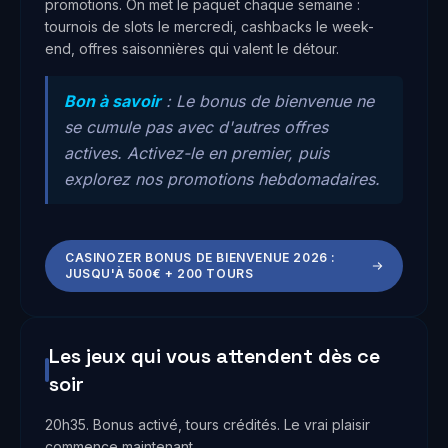
promotions. On met le paquet chaque semaine :
tournois de slots le mercredi, cashbacks le week-
end, offres saisonnières qui valent le détour.
Bon à savoir
: Le bonus de bienvenue ne
se cumule pas avec d'autres offres
actives. Activez-le en premier, puis
explorez nos promotions hebdomadaires.
CASINOZER BONUS DE BIENVENUE 2026 :
JUSQU'À 500€ + 200 TOURS
Les jeux qui vous attendent dès ce
soir
20h35. Bonus activé, tours crédités. Le vrai plaisir
commence maintenant.