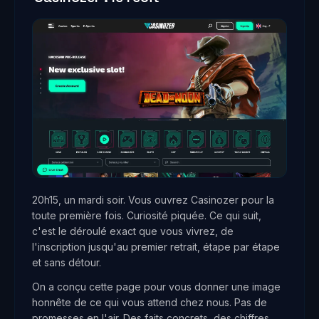
20h15, un mardi soir. Vous ouvrez Casinozer pour la
toute première fois. Curiosité piquée. Ce qui suit,
c'est le déroulé exact que vous vivrez, de
l'inscription jusqu'au premier retrait, étape par étape
et sans détour.
On a conçu cette page pour vous donner une image
honnête de ce qui vous attend chez nous. Pas de
promesses en l'air. Des faits concrets, des chiffres