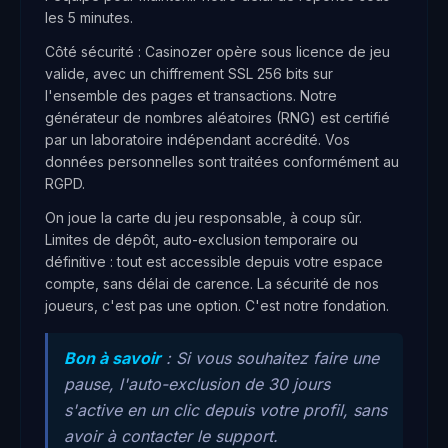
les 5 minutes.
Côté sécurité : Casinozer opère sous licence de jeu
valide, avec un chiffrement SSL 256 bits sur
l'ensemble des pages et transactions. Notre
générateur de nombres aléatoires (RNG) est certifié
par un laboratoire indépendant accrédité. Vos
données personnelles sont traitées conformément au
RGPD.
On joue la carte du jeu responsable, à coup sûr.
Limites de dépôt, auto-exclusion temporaire ou
définitive : tout est accessible depuis votre espace
compte, sans délai de carence. La sécurité de nos
joueurs, c'est pas une option. C'est notre fondation.
Bon à savoir
: Si vous souhaitez faire une
pause, l'auto-exclusion de 30 jours
s'active en un clic depuis votre profil, sans
avoir à contacter le support.