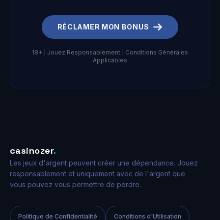
RÉCLAMER MON BONUS
18+ | Jouez Responsablement | Conditions Générales
Applicables
casinozer
.
Les jeux d'argent peuvent créer une dépendance. Jouez
responsablement et uniquement avec de l'argent que
vous pouvez vous permettre de perdre.
Politique de Confidentialité
Conditions d'Utilisation