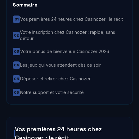
Sommaire
Vos premières 24 heures chez Casinozer : le récit
01
Votre inscription chez Casinozer : rapide, sans
02
détour
Votre bonus de bienvenue Casinozer 2026
03
Les jeux qui vous attendent dès ce soir
04
Déposer et retirer chez Casinozer
05
Notre support et votre sécurité
06
Vos premières 24 heures chez
Casinozer : le récit