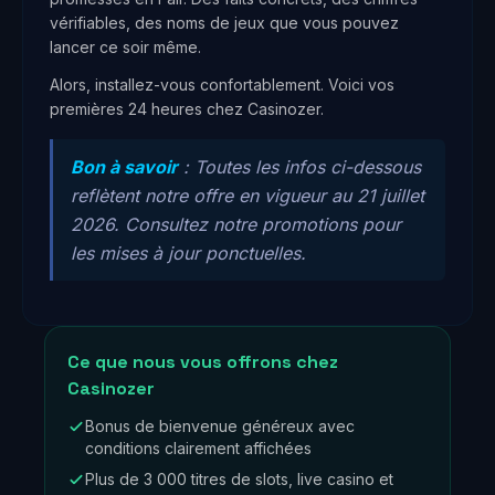
vérifiables, des noms de jeux que vous pouvez
lancer ce soir même.
Alors, installez-vous confortablement. Voici vos
premières 24 heures chez Casinozer.
Bon à savoir
: Toutes les infos ci-dessous
reflètent notre offre en vigueur au 21 juillet
2026. Consultez notre promotions pour
les mises à jour ponctuelles.
Ce que nous vous offrons chez
Casinozer
Bonus de bienvenue généreux avec
conditions clairement affichées
Plus de 3 000 titres de slots, live casino et