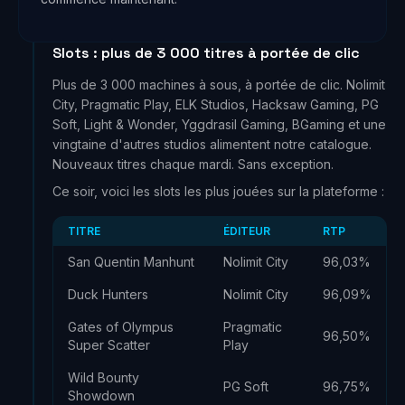
Slots : plus de 3 000 titres à portée de clic
Plus de 3 000 machines à sous, à portée de clic. Nolimit
City, Pragmatic Play, ELK Studios, Hacksaw Gaming, PG
Soft, Light & Wonder, Yggdrasil Gaming, BGaming et une
vingtaine d'autres studios alimentent notre catalogue.
Nouveaux titres chaque mardi. Sans exception.
Ce soir, voici les slots les plus jouées sur la plateforme :
TITRE
ÉDITEUR
RTP
San Quentin Manhunt
Nolimit City
96,03%
Duck Hunters
Nolimit City
96,09%
Gates of Olympus
Pragmatic
96,50%
Super Scatter
Play
Wild Bounty
PG Soft
96,75%
Showdown