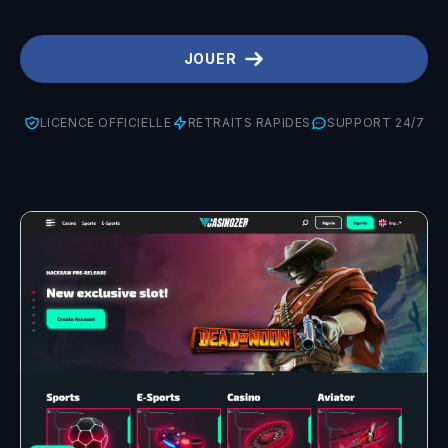
JOUER
LICENCE OFFICIELLE
RETRAITS RAPIDES
SUPPORT 24/7