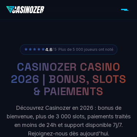
4.6
/ 5
· Plus de 5 000 joueurs ont noté
CASINOZER CASINO
2026 | BONUS, SLOTS
& PAIEMENTS
Découvrez Casinozer en 2026 : bonus de
bienvenue, plus de 3 000 slots, paiements traités
en moins de 24h et support disponible 7j/7.
Rejoignez-nous dès aujourd'hui.