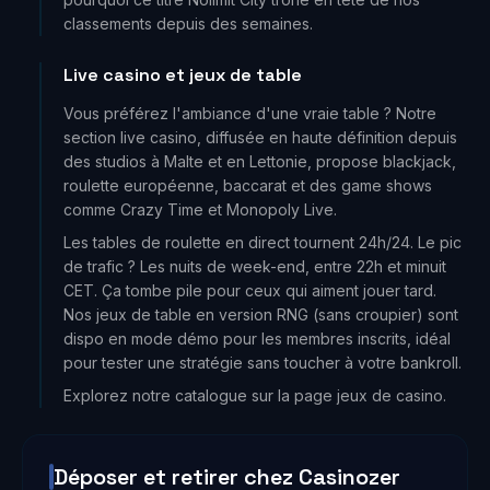
classements depuis des semaines.
Live casino et jeux de table
Vous préférez l'ambiance d'une vraie table ? Notre
section live casino, diffusée en haute définition depuis
des studios à Malte et en Lettonie, propose blackjack,
roulette européenne, baccarat et des game shows
comme Crazy Time et Monopoly Live.
Les tables de roulette en direct tournent 24h/24. Le pic
de trafic ? Les nuits de week-end, entre 22h et minuit
CET. Ça tombe pile pour ceux qui aiment jouer tard.
Nos jeux de table en version RNG (sans croupier) sont
dispo en mode démo pour les membres inscrits, idéal
pour tester une stratégie sans toucher à votre bankroll.
Explorez notre catalogue sur la page jeux de casino.
Déposer et retirer chez Casinozer