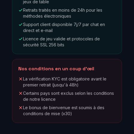
jeux de table
Retraits traités en moins de 24h pour les
méthodes électroniques
Support client disponible 7j/7 par chat en
direct et e-mail
Licence de jeu valide et protocoles de
sécurité SSL 256 bits
Nos conditions en un coup d'œil
La vérification KYC est obligatoire avant le
premier retrait (jusqu'à 48h)
Certains pays sont exclus selon les conditions
de notre licence
Le bonus de bienvenue est soumis à des
conditions de mise (x30)