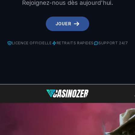
Rejoignez-nous dès aujourd'hui.
JOUER
LICENCE OFFICIELLE
RETRAITS RAPIDES
SUPPORT 24/7