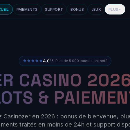
UEIL
PAIEMENTS
SUPPORT
BONUS
JEUX
PLUS
4.6
/ 5
· Plus de 5 000 joueurs ont noté
R CASINO 2026
LOTS & PAIEMEN
 Casinozer en 2026 : bonus de bienvenue, plu
ements traités en moins de 24h et support dispo