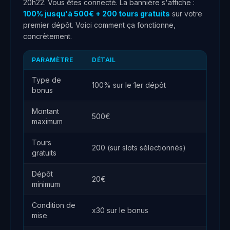
20h22. Vous êtes connecté. La bannière s'affiche :
100% jusqu'à 500€ + 200 tours gratuits
sur votre
premier dépôt. Voici comment ça fonctionne,
concrètement.
PARAMÈTRE
DÉTAIL
Type de
100% sur le 1er dépôt
bonus
Montant
500€
maximum
Tours
200 (sur slots sélectionnés)
gratuits
Dépôt
20€
minimum
Condition de
x30 sur le bonus
mise