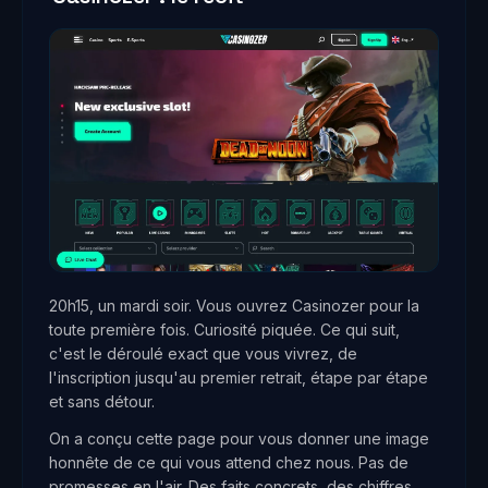
20h15, un mardi soir. Vous ouvrez Casinozer pour la
toute première fois. Curiosité piquée. Ce qui suit,
c'est le déroulé exact que vous vivrez, de
l'inscription jusqu'au premier retrait, étape par étape
et sans détour.
On a conçu cette page pour vous donner une image
honnête de ce qui vous attend chez nous. Pas de
promesses en l'air. Des faits concrets, des chiffres