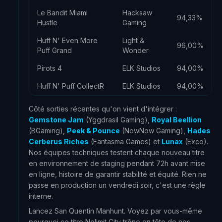
Le Bandit Miami
Hacksaw
94,33%
Hustle
Gaming
Huff N' Even More
Light &
96,00%
Puff Grand
Wonder
Pirots 4
ELK Studios
94,00%
Huff N' Puff CollectR
ELK Studios
94,00%
Côté sorties récentes qu'on vient d'intégrer :
Gemstone Jam
(Yggdrasil Gaming),
Royal Beellion
(BGaming),
Peek & Pounce
(NowNow Gaming),
Hades
Cerberus Riches
(Fantasma Games) et
Lunax
(Exco).
Nos équipes techniques testent chaque nouveau titre
en environnement de staging pendant 72h avant mise
en ligne, histoire de garantir stabilité et équité. Rien ne
passe en production un vendredi soir, c'est une règle
interne.
Lancez San Quentin Manhunt. Voyez par vous-même
pourquoi ce titre Nolimit City trône en tête de nos