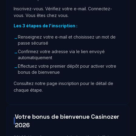
Inscrivez-vous. Vérifiez votre e-mail. Connectez-
vous. Vous êtes chez vous.
Les 3 étapes de l'inscription :
Renseignez votre e-mail et choisissez un mot de
→
passe sécurisé
Confirmez votre adresse via le lien envoyé
→
automatiquement
Effectuez votre premier dépôt pour activer votre
→
bonus de bienvenue
Consultez notre page inscription pour le détail de
chaque étape.
Votre bonus de bienvenue Casinozer
2026