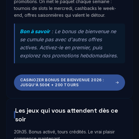
promotions. On met le paquet chaque semaine :
tournois de slots le mercredi, cashbacks le week-
end, offres saisonnières qui valent le détour.
Bon à savoir
: Le bonus de bienvenue ne
se cumule pas avec d'autres offres
actives. Activez-le en premier, puis
explorez nos promotions hebdomadaires.
CASINOZER BONUS DE BIENVENUE 2026 :
JUSQU'À 500€ + 200 TOURS
Les jeux qui vous attendent dès ce
soir
20h35. Bonus activé, tours crédités. Le vrai plaisir
commence maintenant.