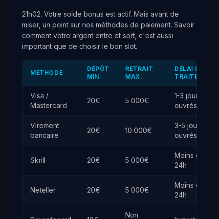
21h02. Votre solde bonus est actif. Mais avant de
miser, un point sur nos méthodes de paiement. Savoir
comment votre argent entre et sort, c'est aussi
important que de choisir le bon slot.
DÉPÔT
RETRAIT
DÉLAI DE
MÉTHODE
MIN.
MAX.
TRAITEMENT
Visa /
1-3 jours
20€
5 000€
Mastercard
ouvrés
Virement
3-5 jours
20€
10 000€
bancaire
ouvrés
Moins de
Skrill
20€
5 000€
24h
Moins de
Neteller
20€
5 000€
24h
Non