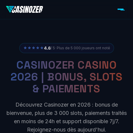
4.6
/ 5
· Plus de 5 000 joueurs ont noté
CASINOZER CASINO
2026 | BONUS, SLOTS
& PAIEMENTS
Découvrez Casinozer en 2026 : bonus de
bienvenue, plus de 3 000 slots, paiements traités
en moins de 24h et support disponible 7j/7.
Rejoignez-nous dès aujourd'hui.